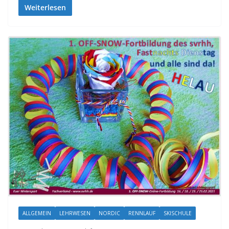
Weiterlesen
ALLGEMEIN
LEHRWESEN
NORDIC
RENNLAUF
SKISCHULE