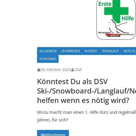
ALLGEMEIN
LEHRWESEN
NORDIC
RENNLAUF
SKISCH
VORSTAND
26. Oktober 2024
Olaf
Könntest Du als DSV
Ski-/Snowboard-/Langlauf/N
helfen wenn es nötig wird?
Wozu macht man einen 1. Hilfe Kurs und regelmäß
Jahren, für sich?
Weiterlesen