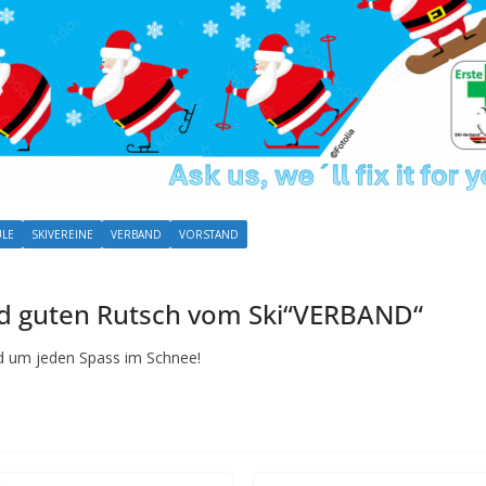
ULE
SKIVEREINE
VERBAND
VORSTAND
d guten Rutsch vom Ski“VERBAND“
und um jeden Spass im Schnee!