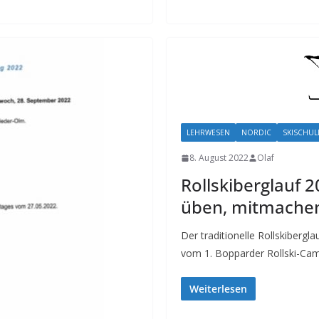
LEHRWESEN
NORDIC
SKISCHUL
8. August 2022
Olaf
Rollskiberglauf 
üben, mitmache
Der traditionelle Rollskibergla
vom 1. Bopparder Rollski-Ca
Weiterlesen