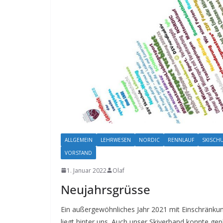
ALLGEMEIN
LEHRWESEN
NORDIC
RENNLAUF
SKISCH
VORSTAND
1. Januar 2022
Olaf
Neujahrsgrüsse
Ein außergewöhnliches Jahr 2021 mit Einschränkun
liegt hinter uns. Auch unser Skiverband konnte gepl