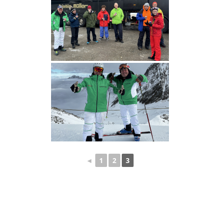
◄
1
2
3